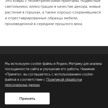
Это ковры с геометрическими принтами, подвесные
светильники, иллюстрации в качестве декора, живые
растения в горшках, а также хорошо сохранившиеся
и отреставрированные образцы мебели,
произведенной в середине прошлого века.
Санкт-Петербург
Обсудить проект
Мы используем cookie-файлы и Яндекс.Метрику для анализа
ул. Академика Павлова, 6
посещаемости сайта и улучшения его работы. Нажимая
к1
«Принять», вы соглашаетесь с использованием cookie-
+7 (812) 200-95-55
файлов в соответствии с
Политикой обработки
персональных данных
.
Сделано в
Принять