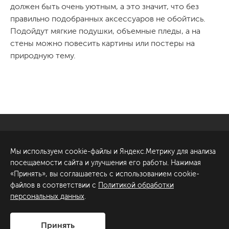
должен быть очень уютным, а это значит, что без
правильно подобранных аксессуаров не обойтись.
Подойдут мягкие подушки, объемные пледы, а на
стены можно повесить картины или постеры на
природную тему.
Санкт-Петербург
Обсудить проект
Мы используем cookie-файлы и Яндекс.Метрику для анализа
ул. Академика Павлова, 6
посещаемости сайта и улучшения его работы. Нажимая
к1
«Принять», вы соглашаетесь с использованием cookie-
+7 (812) 200-95-55
файлов в соответствии с
Политикой обработки
персональных данных
.
Сделано в
Принять