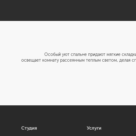
Особый уют спальне придают мягкие складки штор в
освещает комнату рассеянным теплым светом, делая с
Студия
Услуги