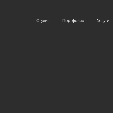
Студия
Портфолио
Услуги
йн загородного дома 217 кв.м»