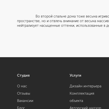
Во второй спальне дома тоже весьма игриво испол
пространстве, но и отвлечь внимание от весьма массив
нейтрализует насыщенные оттенки, использованные в д
Студия
Услуги
О нас
Дизайн интерьера
Отзывы
Комплектация
Вакансии
объекта
Блог
Авторский надзор