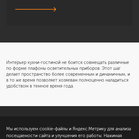
Интерьер кухни-гостиной не боится совмещать различные
по форме плафоны осветительных приборов. Этот шаг
делает пространство более современным и динамичным, и
в то же время позволяет хозяевам полноценно наладиться
удобством в темное время года.
Санкт-Петербург
Обсудить проект
Мы используем cookie-файлы и Яндекс.Метрику для анализа
ул. Академика Павлова, 6
посещаемости сайта и улучшения его работы. Нажимая