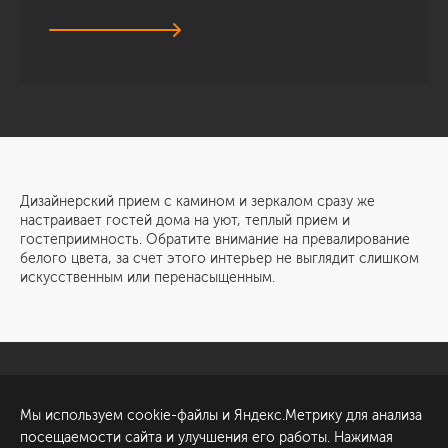
Дизайнерский прием с камином и зеркалом сразу же
настраивает гостей дома на уют, теплый прием и
гостеприимность. Обратите внимание на превалирование
белого цвета, за счет этого интерьер не выглядит слишком
искусственным или перенасыщенным.
Санкт-Петербург
Обсудить проект
Мы используем cookie-файлы и Яндекс.Метрику для анализа
ул. Академика Павлова, 6
посещаемости сайта и улучшения его работы. Нажимая