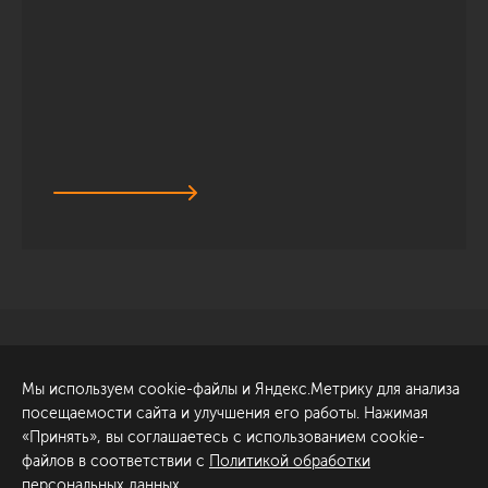
Санкт-Петербург
Обсудить проект
Мы используем cookie-файлы и Яндекс.Метрику для анализа
ул. Академика Павлова, 6
посещаемости сайта и улучшения его работы. Нажимая
к1
«Принять», вы соглашаетесь с использованием cookie-
+7 (812) 200-95-55
файлов в соответствии с
Политикой обработки
персональных данных
.