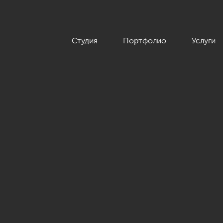
Студия
Портфолио
Услуги
 неоклассика в ЖК «The Residence», 219 кв.м.»