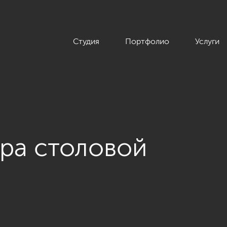
Студия
Портфолио
Услуги
ра столовой
рная квартира в современном стиле, ЖК «Duderhof Club», 146