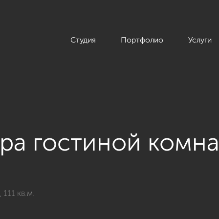
Студия
Портфолио
Услуги
ра гостиной комн
а «Гостиные»
111 кв.м.