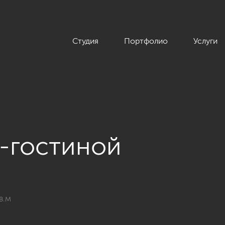
Студия
Портфолио
Услуги
-гостиной
, Таунхаус в поселке «Ангелово», 143 кв.м»
в.м