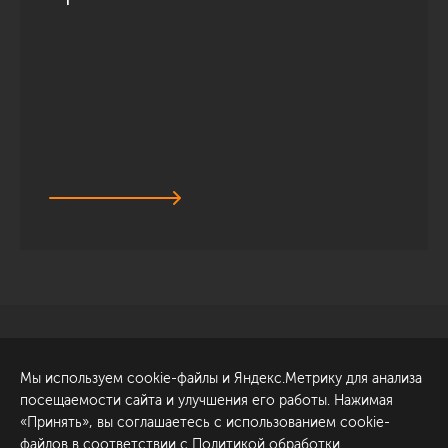
Санкт-Петербург
Обсудить проект
Мы используем cookie-файлы и Яндекс.Метрику для анализа
ул. Академика Павлова, 6
посещаемости сайта и улучшения его работы. Нажимая
к1
«Принять», вы соглашаетесь с использованием cookie-
+7 (812) 200-95-55
файлов в соответствии с
Политикой обработки