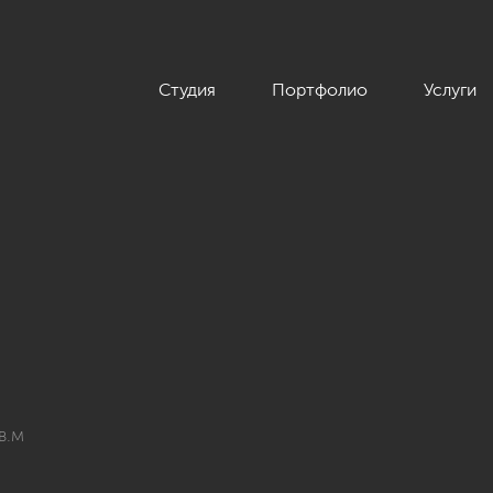
Студия
Портфолио
Услуги
 в поселке «Ангелово», 143 кв.м»
в.м